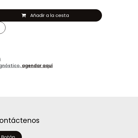
Añadir a la cesta
s
agnóstico,
agendar aquí
ontáctenos
Botón