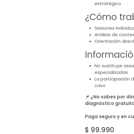
estratégico
¿Cómo tra
Sesiones individua
Análisis de contex
Orientación direct
Informació
No sustituye aseso
especializadas
La participación 
caso
📌 ¿No sabes por dó
diagnóstico gratuit
Paga seguro y en c
$
99.990