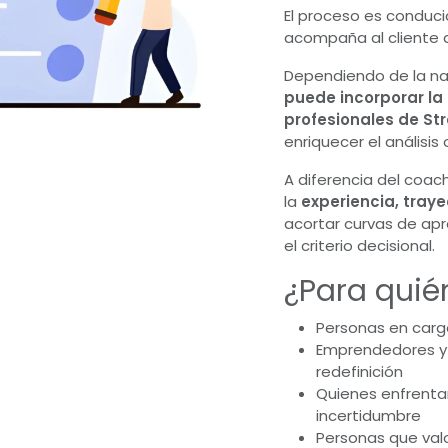
El proceso es conduc
acompaña al cliente 
Dependiendo de la na
puede incorporar la 
profesionales de St
enriquecer el análisis
A diferencia del coach
la
experiencia, traye
acortar curvas de apre
el criterio decisional.
¿Para quién
Personas en carg
Emprendedores y 
redefinición
Quienes enfrenta
incertidumbre
Personas que valo