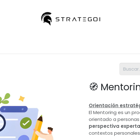
Cursos
Tienda
Eventos
Help
Cit
🧭 Mentori
Orientación estratég
El Mentoring es un p
orientado a personas
perspectiva expert
contextos personales,