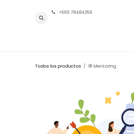
Ir al contenido
+569 78484359
Inicio
Compañía
Servicios
Todos los productos
🧭 Mentoring