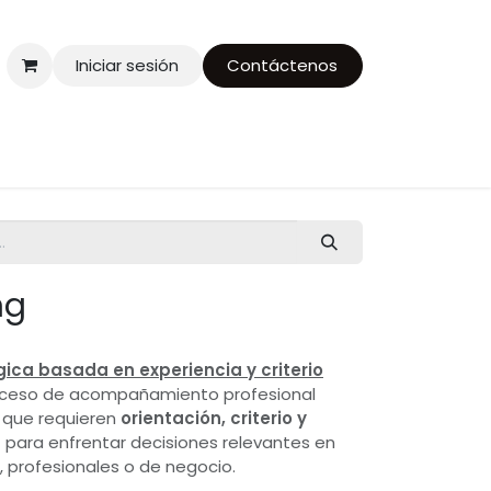
Iniciar sesión
Contáctenos
a
Foro
ng
ica basada en experiencia y criterio
roceso de acompañamiento profesional
 que requieren
orientación, criterio y
a
para enfrentar decisiones relevantes en
 profesionales o de negocio.